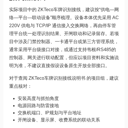
实际项目中的 ZKTeco车牌识别接线，建议按“供电—网
络—平台—联动设备”顺序梳理。设备本体优先采用 AC
220V 供电与 TCP/IP 通信接入交换网络，再由停车管
理平台统一处理识别结果、开闸联动和记录留存。若项
目中涉及门禁控制器、一卡通平台或第三方管理系统，
通常采用平台级接口对接，或通过支持韦根/RS485的
控制器、网关进行联动配置，但应以项目资料和实施说
明为准，不建议直接假设设备原生开放全部接口。
对于查阅 ZKTeco车牌识别接线说明书 的项目组，建议
重点核对：
安装高度与抓拍角度
电源回路与防雷接地
交换机端口、IP规划与平台地址
开闸设备、显示屏、收费系统的联动关系