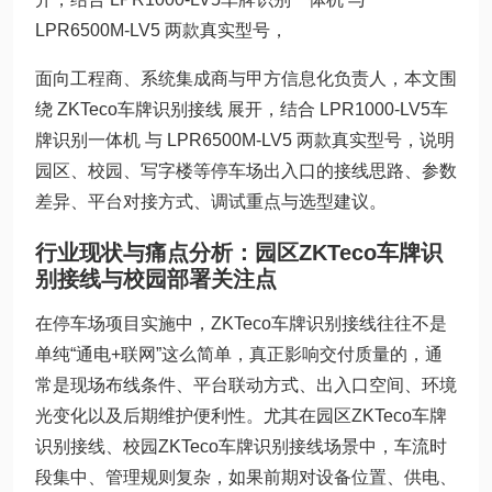
LPR6500M-LV5 两款真实型号，
面向工程商、系统集成商与甲方信息化负责人，本文围
绕 ZKTeco车牌识别接线 展开，结合 LPR1000-LV5车
牌识别一体机 与 LPR6500M-LV5 两款真实型号，说明
园区、校园、写字楼等停车场出入口的接线思路、参数
差异、平台对接方式、调试重点与选型建议。
行业现状与痛点分析：园区ZKTeco车牌识
别接线与校园部署关注点
在停车场项目实施中，ZKTeco车牌识别接线往往不是
单纯“通电+联网”这么简单，真正影响交付质量的，通
常是现场布线条件、平台联动方式、出入口空间、环境
光变化以及后期维护便利性。尤其在园区ZKTeco车牌
识别接线、校园ZKTeco车牌识别接线场景中，车流时
段集中、管理规则复杂，如果前期对设备位置、供电、