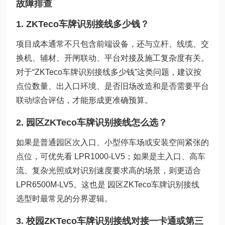
故障排查
1. ZKTeco车牌识别接线多少钱？
项目成本通常不只包含前端设备，还与立杆、线缆、交
换机、辅材、开闸联动、平台对接及施工复杂度有关。
对于“ZKTeco车牌识别接线多少钱”这类问题，建议按
点位数量、出入口环境、是否旧场改造和是否需要平台
联动综合评估，才能形成更准确预算。
2. 园区ZKTeco车牌识别接线怎么选？
如果是普通园区次入口、小型停车场或安装空间紧张的
点位，可优先看 LPR1000-LV5；如果是主入口、高车
流、复杂光照或对识别速度要求高的场景，则更适合
LPR6500M-LV5。这也是 园区ZKTeco车牌识别接线
选型时最常见的分界逻辑。
3. 校园ZKTeco车牌识别接线对接一卡通或第三