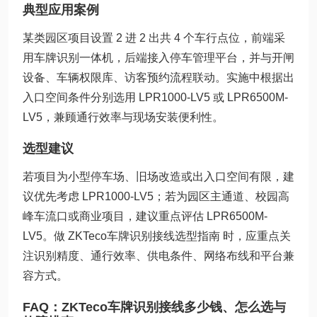
典型应用案例
某类园区项目设置 2 进 2 出共 4 个车行点位，前端采
用车牌识别一体机，后端接入停车管理平台，并与开闸
设备、车辆权限库、访客预约流程联动。实施中根据出
入口空间条件分别选用 LPR1000-LV5 或 LPR6500M-
LV5，兼顾通行效率与现场安装便利性。
选型建议
若项目为小型停车场、旧场改造或出入口空间有限，建
议优先考虑 LPR1000-LV5；若为园区主通道、校园高
峰车流口或商业项目，建议重点评估 LPR6500M-
LV5。做 ZKTeco车牌识别接线选型指南 时，应重点关
注识别精度、通行效率、供电条件、网络布线和平台兼
容方式。
FAQ：ZKTeco车牌识别接线多少钱、怎么选与