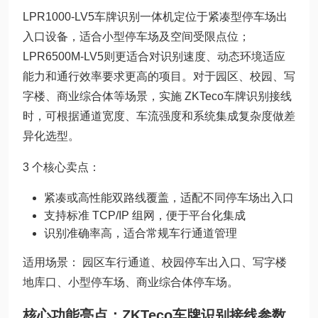
LPR1000-LV5车牌识别一体机定位于紧凑型停车场出
入口设备，适合小型停车场及空间受限点位；
LPR6500M-LV5则更适合对识别速度、动态环境适应
能力和通行效率要求更高的项目。对于园区、校园、写
字楼、商业综合体等场景，实施 ZKTeco车牌识别接线
时，可根据通道宽度、车流强度和系统集成复杂度做差
异化选型。
3 个核心卖点：
紧凑或高性能双路线覆盖，适配不同停车场出入口
支持标准 TCP/IP 组网，便于平台化集成
识别准确率高，适合常规车行通道管理
适用场景： 园区车行通道、校园停车出入口、写字楼
地库口、小型停车场、商业综合体停车场。
核心功能亮点：ZKTeco车牌识别接线参数