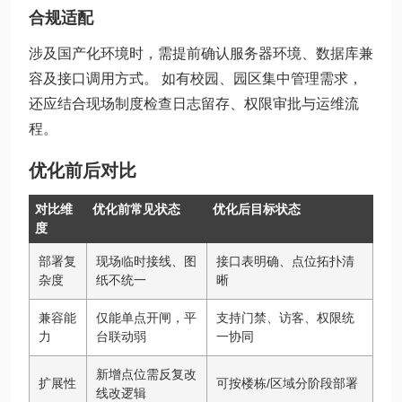
合规适配
涉及国产化环境时，需提前确认服务器环境、数据库兼
容及接口调用方式。 如有校园、园区集中管理需求，
还应结合现场制度检查日志留存、权限审批与运维流
程。
优化前后对比
对比维
优化前常见状态
优化后目标状态
度
部署复
现场临时接线、图
接口表明确、点位拓扑清
杂度
纸不统一
晰
兼容能
仅能单点开闸，平
支持门禁、访客、权限统
力
台联动弱
一协同
新增点位需反复改
扩展性
可按楼栋/区域分阶段部署
线改逻辑