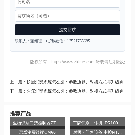
提交需求
联系人：董经理 电话/微信：13521755685
版权所有：https://www.zkinte.com 转载请注明出处
上一篇：校园消费系统怎么选：参数边界、对接方式与升级判
断
下一篇：医院消费系统怎么选：参数边界、对接方式与升级判
断
推荐产品
生物识别门禁控制器ZTHCAM系列
车牌识别一体机LPR100-Y-LCD
离线消费终端CM60
射频卡门禁设备 中控RT380