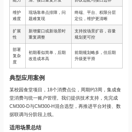
能力
清、接口重复开发
协议适配与接口边界
维护
现场靠单点排障，问
终端、平台、权限分层
难度
题难复现
定位，维护更清晰
扩展
新增窗口或新场景时
支持按场景扩容，容量
性
重复调整
规划更可控
部署
初期看似简单，后期
前期规划略多，但后期
复杂
改造成本高
升级更平滑
度
典型应用案例
某校园食堂项目，18个消费点位，周期约3周，集成食
堂消费与统一账户管理。我们提供技术支持，先完成
CM300-D与CM300-H混合选型，再推进平台对接、数
据联调与分阶段上线。
适用场景总结