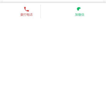
13521755685
发送短信
联系我们
关注我们
拨打电话
加微信
业务范围：全国 （核心价格优
势）
服务热线：13521755685
电子邮箱：zkinte@139.com、
3451542150@qq.com
Copyright © 2026
zkinte
All Rights Reserved
京ICP备
2025142362号-1
网站地图
承接入口
产品中心
门禁分类
方案中心
下载中心
报价咨询