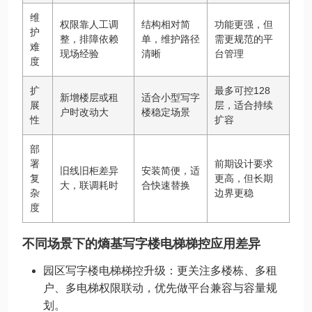
维
权限靠人工调
结构相对简
功能更强，但
护
整，排障依赖
单，维护路径
需更规范的平
难
现场经验
清晰
台管理
度
扩
最多可控128
新增楼层或租
适合小型写字
展
层，适合持续
户时改动大
楼稳定场景
性
扩容
部
署
前期设计要求
旧线旧柜差异
安装简便，适
复
更高，但长期
大，联调耗时
合快速替换
杂
边界更稳
度
不同场景下的熵基写字楼电梯梯控应用差异
园区写字楼电梯梯控升级：更关注多楼栋、多租
户、多电梯权限联动，优先做平台兼容与容量规
划。