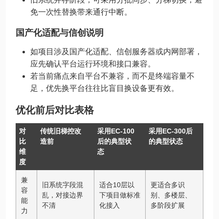
免一次性替换带来通行中断。
国产化适配与信创说明
如项目涉及国产化适配、信创服务器或内网部署，
应先确认平台运行环境和接口兼容。
若当前痛点来自平台不兼容，而不是终端容量不
足，优先换平台往往比盲目换设备更有效。
优化前后对比表格
对
传统旧梯控改
采用EC-100
采用EC-300后
比
造前
后的典型状
的典型状态
维
态
度
兼
旧系统字段混
适合10层以
更适合多识
容
乱，对接边界
下项目做标准
别、多楼层、
能
不清
化接入
多阶段扩展
力