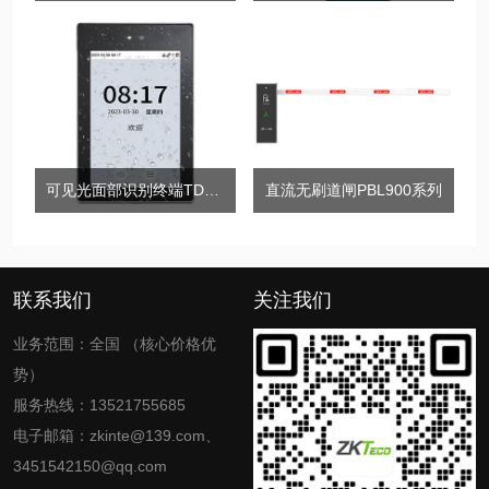
可见光面部识别终端TDB08
直流无刷道闸PBL900系列
联系我们
关注我们
业务范围：全国 （核心价格优
势）
服务热线：13521755685
电子邮箱：zkinte@139.com、
3451542150@qq.com