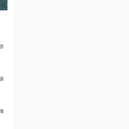
否
级
做