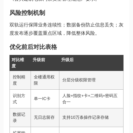
风险控制机制
双轨运行保障业务连续性；数据备份防止信息丢失；灰
度发布逐步覆盖重点区域，降低整体风险。
优化前后对比表格
对比维
升级前
升级后
度
控制精
全楼通用权
分层分级权限管理
度
限
识别方
人脸+指纹+卡+二维码+密码五
单一IC卡
式
合一
数据记
无日志留存
支持10万条操作记录存储
录