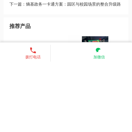
合路径
下一篇：熵基政务一卡通方案：园区与校园场景的整合升级路
径
推荐产品
13521755685
发送短信
拨打电话
加微信
生物识别门禁控制器inBIO系列
中控无感热成像安检门V1
广告道闸PBG400系列