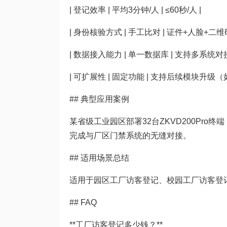
| 登记效率 | 平均3分钟/人 | ≤60秒/人 |
| 身份核验方式 | 手工比对 | 证件+人脸+二维
| 数据接入能力 | 单一数据库 | 支持多系统
| 可扩展性 | 固定功能 | 支持后续模块升级
## 典型应用案例
某省级工业园区部署32台ZKVD200Pr
完成与厂区门禁系统的无缝对接。
## 适用场景总结
适用于园区工厂访客登记、校园工厂访客登
## FAQ
**工厂访客登记多少钱？**