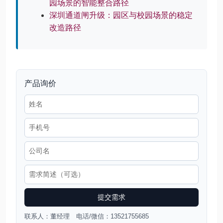
园场景的智能整合路径
深圳通道闸升级：园区与校园场景的稳定
改造路径
产品询价
提交需求
联系人：董经理 电话/微信：13521755685