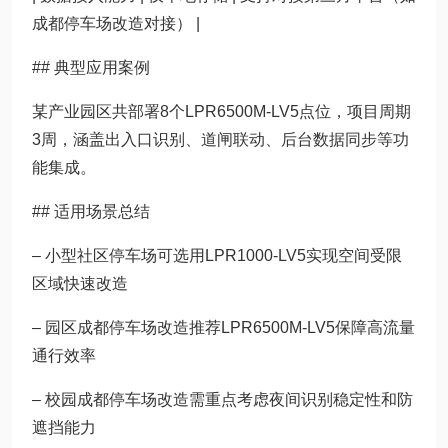
成都停车场改造对接） |
## 典型应用案例
某产业园区共部署8个LPR6500M-LV5点位，项目周期
3周，涵盖出入口识别、道闸联动、后台数据同步等功
能集成。
## 适用场景总结
– 小型社区停车场可选用LPR1000-LV5实现空间受限
区域快速改造
– 园区成都停车场改造推荐LPR6500M-LV5保障高流量
通行效率
– 校园成都停车场改造需重点考虑夜间识别稳定性和防
遮挡能力