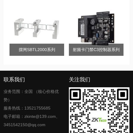
摆闸SBTL2000系列
射频卡门禁C3控制器系列
联系我们
关注我们
业务范围：全国 （核心价格优
势）
服务热线：13521755685
电子邮箱：zkinte@139.com、
3451542150@qq.com