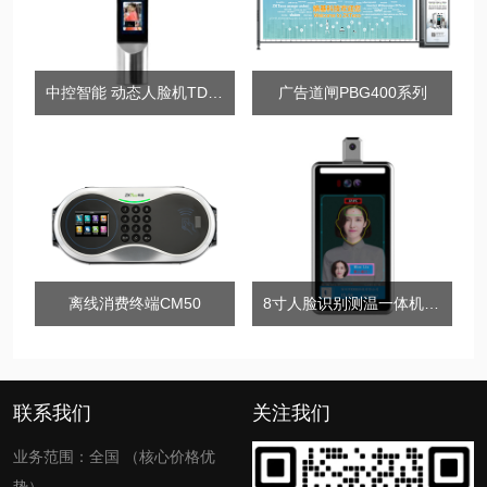
中控智能 动态人脸机TDP01-小钢炮
广告道闸PBG400系列
离线消费终端CM50
8寸人脸识别测温一体机 A款
联系我们
关注我们
业务范围：全国 （核心价格优