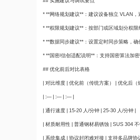
## 实施建议与调试要点
* **网络规划建议**：建议设备独立 VL
* **权限规划建议**：按部门或区域划分
* **数据同步建议**：设置定时同步策略
* **国密/信创适配说明**：支持国密算
## 优化前后对比表格
| 对比维度 | 优化前（传统方案） | 优化后（
| :— | :— | :— |
| 通行速度 | 15-20 人/分钟 | 25-30 人/分钟 |
| 材质耐用性 | 普通钢材易锈蚀 | SUS 304 
| 系统集成 | 协议封闭难对接 | 支持多品牌协