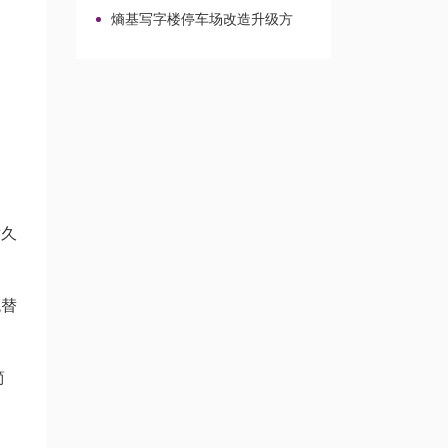
车牌识别选型、报价与对接路径
熵基写字楼停车场改造升级方
案：园区与校园车行出入口整合路
径
耐久
统替
简