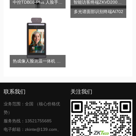
中控TDB08-Plus 人脸手掌识别测温门禁智能终端
智能访客终端ZKVD200Pro
热成像人脸测温一体机 ZK-TDB11R-8T
多光谱面部识别终端AI702
联系我们
关注我们
业务范围：全国 （核心价格优
势）
服务热线：13521755685
电子邮箱：zkinte@139.com、