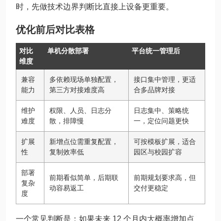
时，先做技术边界判断比直接上设备更重要。
优化前后对比表格
对比
单机分散部署
平台统一管理后
维度
兼容
多依赖现场单独配置，
接口集中管理，更适
能力
第三方对接难度高
合多品牌对接
维护
权限、人员、日志分
日志集中、策略统
难度
散，排障慢
一，定位问题更快
扩展
新增点位需重复配置，
可按模板扩展，适合
性
复制效率低
园区与校园扩容
部署
前期看似简单，后期联
前期规划要求高，但
复杂
动容易返工
交付更稳定
度
一个常见判断是：如果未来 12 个月内大概率增加点