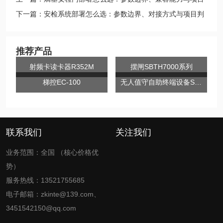
判断
下一篇：安检系统部署怎么选：参数边界、对接方式与项目判
断
推荐产品
射频卡读卡器R352M
摆闸SBTH7000系列
梯控EC-100
无人值守自助终端设备SH1000系列
联系我们
关注我们
业务范围：全国 （核心价格优
势）
服务热线：13521755685
电子邮箱：zkinte@139.com、
3451542150@qq.com